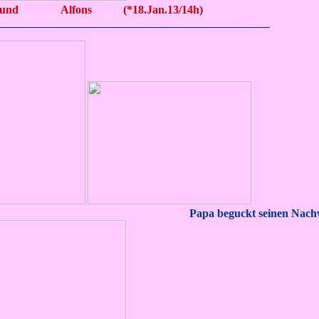
d Alfons (*18.Jan.13/14h)
________________________________________________
kt seinen Nachwuc