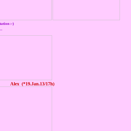
ation :-)
__
x (*19.Jan.13/17h)