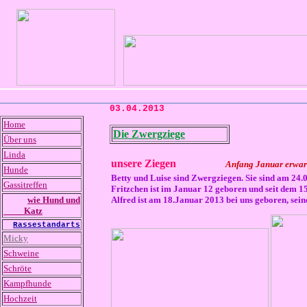
03.04.2013
Home
Die Zwergziege
Über uns
Linda
unsere Ziegen
Anfang Januar erwar
Hunde
Betty und Luise sind Zwergziegen. Sie sind am 24.0
Gassitreffen
Fritzchen ist im Januar 12 geboren und seit dem 15
wie Hund und
Alfred ist am 18.Januar 2013 bei uns geboren, seine
Katz
Rassestandarts
Micky
Schweine
Schröte
Kampfhunde
Hochzeit